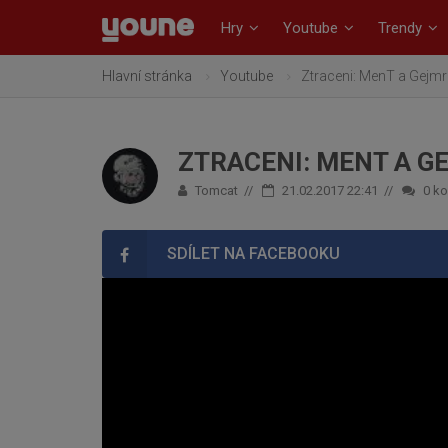
Hry
Youtube
Trendy
Hlavní stránka
Youtube
Ztraceni: MenT a Gejmr p
ZTRACENI: MENT A GE
Tomcat
21.02.2017 22:41
0
ko
SDÍLET NA FACEBOOKU