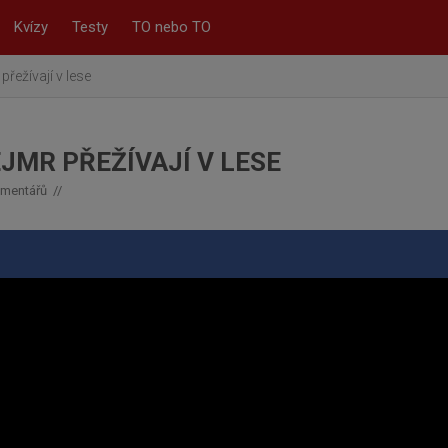
Kvízy
Testy
TO nebo TO
řežívají v lese
JMR PŘEŽÍVAJÍ V LESE
mentářů