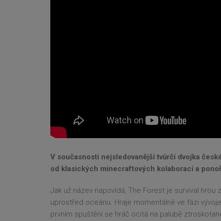
V současnosti nejsledovanější tvůrčí dvojka česk
od klasických minecraftových kolaborací a ponoři
Jak už název napovídá, The Forest je survival hro
uprostřed oceánu. Hraje momentálně ve fázi vývoje 
prvním spuštění se hráč ocitá na palubě ztroskota