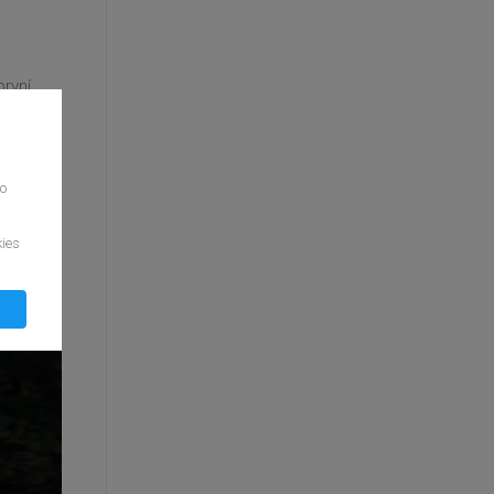
první
! Jak si
to
kies