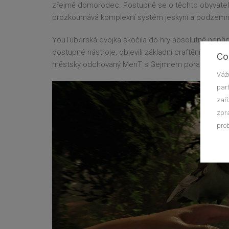
zřejmě domorodec. Postupně se o těchto obyvatelíc
prozkoumává komplexní systém jeskyní a podzemní
YouTuberská dvojka skočila do hry absolutně nepřipra
dostupné nástroje, objevili základní craftění a po p
Co
městsky odchovaný MenT s Gejmrem poradí v nez
Váže
part
zaří
zpra
prob