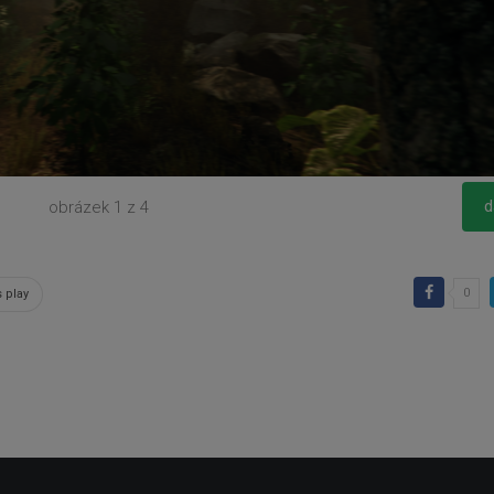
d
obrázek
1 z 4
0
s play