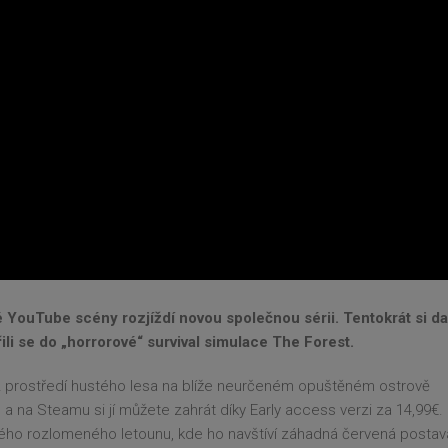
é YouTube scény rozjíždí novou společnou sérii. Tentokrát si da
li se do „horrorové“ survival simulace The Forest.
u z prostředí hustého lesa na blíže neurčeném opuštěném ostrově
a na Steamu si jí můžete zahrát díky Early access verzi za 14,99€.
ného rozlomeného letounu, kde ho navštíví záhadná červená postav