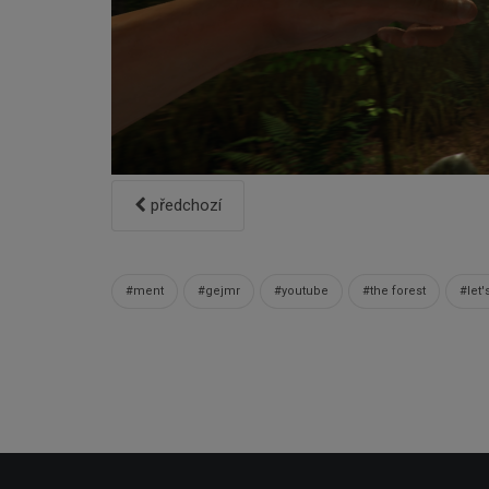
předchozí
#ment
#gejmr
#youtube
#the forest
#let'