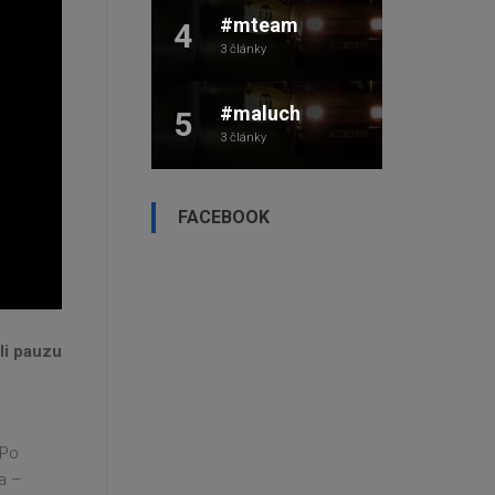
#mteam
4
3 články
#maluch
5
3 články
FACEBOOK
li pauzu
 Po
a –