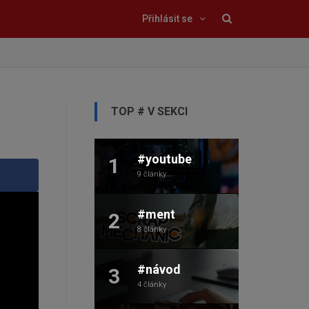
Přihlásit se
TOP # V SEKCI
#youtube
1
9 články
#ment
2
8 články
#návod
3
4 články