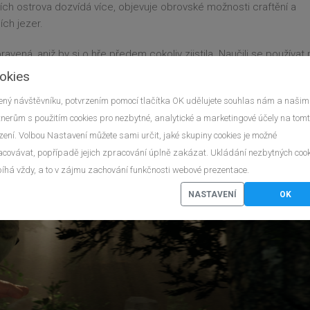
h ostrova dozvídá více, objevuje obrovské možnosti craftění a
ch jezer.
vená, aniž by si o hře předem cokoliv zjistila. Naučili se používat 
rozkoumání lesa na ně čekalo nemilé překvapení. První díl už je venku
okies
námem prostředí lesa a s neznámou hrozbou?
ný návštěvníku, potvrzením pomocí tlačítka OK udělujete souhlas nám a našim
nerům s použitím cookies pro nezbytné, analytické a marketingové účely na tom
zení. Volbou Nastavení můžete sami určit, jaké skupiny cookies je možné
covávat, popřípadě jejich zpracování úplně zakázat. Ukládání nezbytných coo
íhá vždy, a to v zájmu zachování funkčnosti webové prezentace.
NASTAVENÍ
OK