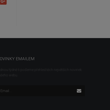
OVINKY EMAILEM
dnou týdně ti pošleme přehled těch největších novinek
ašeho webu.