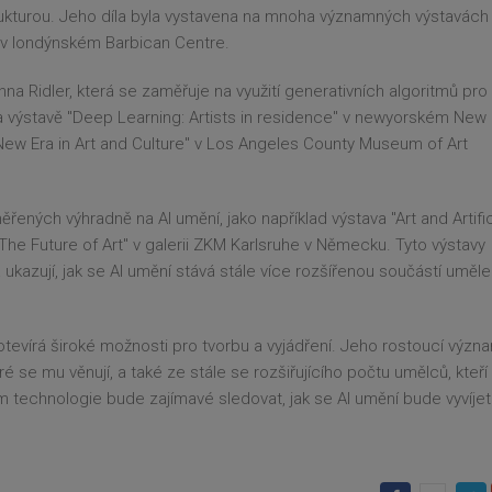
rukturou. Jeho díla byla vystavena na mnoha významných výstavách
 v londýnském Barbican Centre.
a Ridler, která se zaměřuje na využití generativních algoritmů pro
na výstavě "Deep Learning: Artists in residence" v newyorském New
A New Era in Art and Culture" v Los Angeles County Museum of Art
ených výhradně na AI umění, jako například výstava "Art and Artific
 The Future of Art" v galerii ZKM Karlsruhe v Německu. Tyto výstavy
 ukazují, jak se AI umění stává stále více rozšířenou součástí uměl
otevírá široké možnosti pro tvorbu a vyjádření. Jeho rostoucí význ
é se mu věnují, a také ze stále se rozšiřujícího počtu umělců, kteří
m technologie bude zajímavé sledovat, jak se AI umění bude vyvíjet