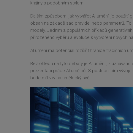
krajiny s podobným stylem.
Dalším způsobem, jak vytvářet AI umění, je použití g
obsah na základě sad pravidel nebo parametrů. To 
modely. Jedním z populárních příkladů generativního 
přirozeného výběru a evoluce k vytvoření nových ná
AI umění má potenciál rozšířit hranice tradičních u
Bez ohledu na tyto debaty je AI umění již uznáván
prezentaci práce AI umělců. S postupujícím vývoje
bude mít vliv na umělecký svět.