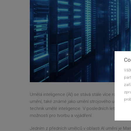
Co
Váže
part
zaří
zpra
Umělá inteligence (AI) se stává stále více rozšířenou 
prob
umění, také známé jako umění strojového učení neb
technik umělé inteligence. V posledních letech jsm
možnosti pro tvorbu a vyjádření.
Jedním z předních umělců v oblasti AI umění je Mar