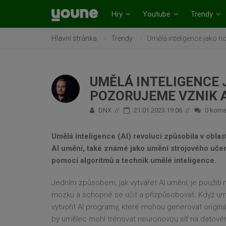
Hry
Youtube
Trendy
Hlavní stránka
Trendy
Umělá inteligence jako n
UMĚLÁ INTELIGENCE 
POZORUJEME VZNIK A
DNX
21.01.2023 19:06
0
kome
Umělá inteligence (AI) revoluci způsobila v oblas
AI umění, také známé jako umění strojového uče
pomocí algoritmů a technik umělé inteligence.
Jedním způsobem, jak vytvářet AI umění, je použití
mozku a schopné se učit a přizpůsobovat. Když um
vytvořit AI programy, které mohou generovat originá
by umělec mohl trénovat neuronovou síť na datovém