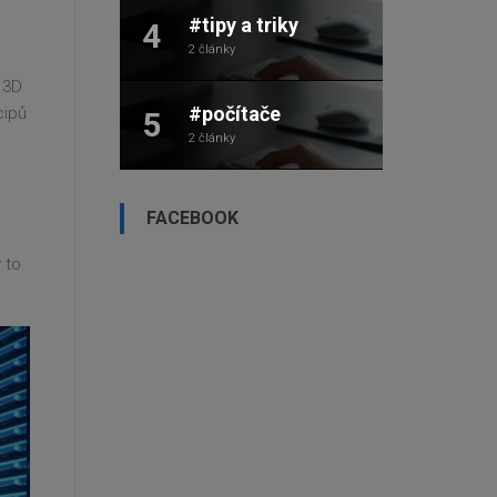
#tipy a triky
4
2 články
 3D
#počítače
cipů
5
2 články
FACEBOOK
 to