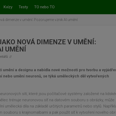
Kvízy
Testy
TO nebo TO
ová dimenze v umění: Pozorujeme vznik AI umění
JAKO NOVÁ DIMENZE V UMĚNÍ:
I UMĚNÍ
ntářů
ti umění a designu a nabídla nové možnosti pro tvorbu a vyjádřen
ní nebo umění neuronů, se týká uměleckých děl vytvořených
 neuronových sítí, které jsou počítačové systémy založené na lidsk
ělec trénuje neuronovou síť na datovém souboru s obrázky, může
lní umělecká díla na základě určitých parametrů nebo stylů. Napříkl
 souboru s krajinomalbami a pak použít síť k vytvoření nového ob