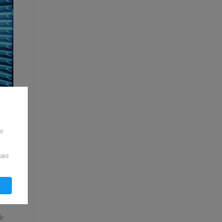
to
kies
 AI
 k