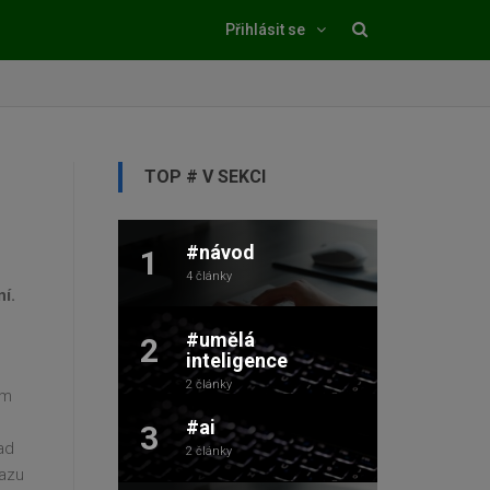
Přihlásit se
TOP # V SEKCI
#návod
1
4 články
í.
#umělá
2
inteligence
2 články
ém
#ai
3
ad
2 články
razu