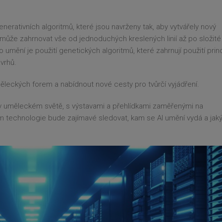
enerativních algoritmů, které jsou navrženy tak, aby vytvářely nový
může zahrnovat vše od jednoduchých kreslených linií až po složité
umění je použití genetických algoritmů, které zahrnují použití prin
vrhů.
měleckých forem a nabídnout nové cesty pro tvůrčí vyjádření.
o v uměleckém světě, s výstavami a přehlídkami zaměřenými na
m technologie bude zajímavé sledovat, kam se AI umění vydá a jaký