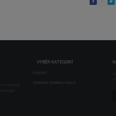
0
VÝBĚR KATEGORIÍ
N
KONTAKT
Je
n
OCHRANA OSOBNÍCH ÚDAJŮ
eme se snažit
očekávejte