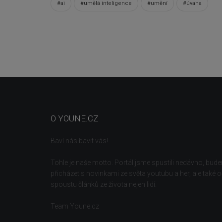
#ai
#umělá inteligence
#umění
#úvaha
O YOUNE.CZ
Baví nás bavit vás!
Tohle je naše motto. Portál jsme spustili nedávno, bud
přicházet s novinkami ze světa youtubu a her, ale také 
spoustu článků ze života nejen lidí.
Team Youne.cz