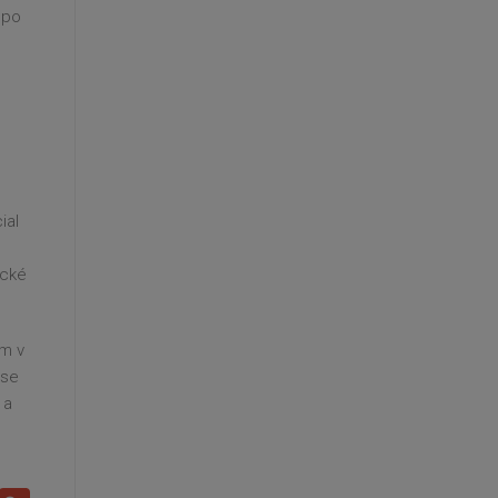
 po
ial
ecké
am v
 se
 a