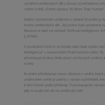
vytváření uměleckých děl s živoucí a nečekanou st
celém světě, včetně výstavy "AI: More Than Human"
Dalším významným umělcem v oblasti AI umění je Ann
tvorbu uměleckých děl. Její práce byla vystavena 
Museum a také na výstavě "Artificial Intelligence: 
(LACMA).
V posledních letech se konaly také řada výstav zaměř
Intelligence" v newyorském Pratt Institute nebo "AI:
představují širokou škálu prací od různých umělců a
scény.
AI umění představuje novou dimenzi v umění, která 
uměleckém světě je patrný z výstav a přehlídek, kter
k této formě umění přidávají. S postupujícím vývoje
jaký to bude mít vliv na umělecký svět.