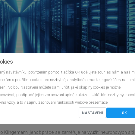
okies
ný návštěvníku, potvrzením pomocí tlačítka OK udělujete souhlas nám a našim
nerům s použitím cookies pro nezbytné, analytické a marketingové účely na tom
zení. Volbou Nastavení můžete sami určit, jaké skupiny cookies je možné
covávat, popřípadě jejich zpracování úplně zakázat. Ukládání nezbytných coo
součástí našich životů a její vliv se projevuje také v oblasti umění.
íhá vždy, a to v zájmu zachování funkčnosti webové prezentace.
o umění neuronů, je umělecké dílo vytvořené pomocí algoritmů a
e svědky rozkvětu této nové umělecké formy, která přináší široké
NASTAVENÍ
OK
io Klingemann, jehož práce se zaměřuje na využití neuronových sítí