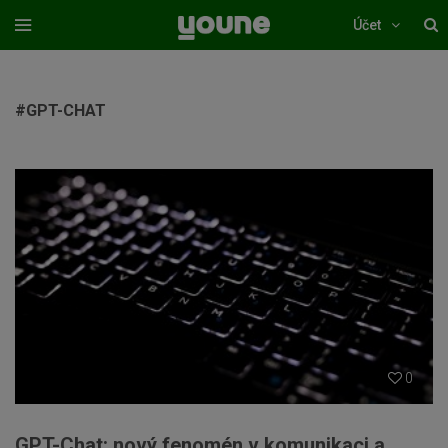
Účet
#GPT-CHAT
0
GPT-Chat: nový fenomén v komunikaci a