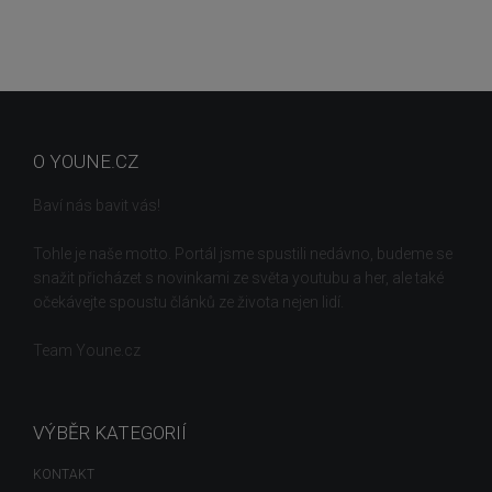
O YOUNE.CZ
Baví nás bavit vás!
Tohle je naše motto. Portál jsme spustili nedávno, budeme se
snažit přicházet s novinkami ze světa youtubu a her, ale také
očekávejte spoustu článků ze života nejen lidí.
Team Youne.cz
VÝBĚR KATEGORIÍ
KONTAKT