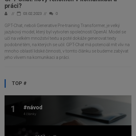
práci?
03.02.2023
0
GPT-Chat, neboli Generative Pre-training Transformer, je velký
jazykový model, který byl vytvořen společností OpenAI. Model se
učí na velkém množství textu a poté dokáže generovat texty
podobné těm, na kterých se učil. GPT-Chat má potenciál mít vliv na
mnoho oblastí lidské činnosti, v tomto článku se budeme zabývat
jeho vlivem na komunikaci a práci.
TOP #
1
#návod
4 články