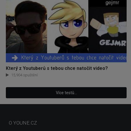
Který z Youtuberů s tebou chce natočit video?
15,904 spuštění
Více testů...
O YOUNE.CZ