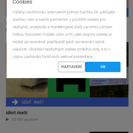
Cookies
Vážený návštěvníku, potvrzením pomocí tlačítka OK udělujete
souhlas nám a našim partnerům s použitím cookies pro
kdo jsi z youtuberu
nezbytné, analytické a marketingové účely na tomto zařízení.
17,812 spuštění
Volbou Nastavení můžete sami určit, jaké skupiny cookies je
možné zpracovávat, popřípadě jejich zpracování úplně
zakázat. Ukládání nezbytných cookies probíhá vždy, a to v
zájmu zachování funkčnosti webové prezentace.
NASTAVENÍ
OK
idiot metr
10,790 spuštění