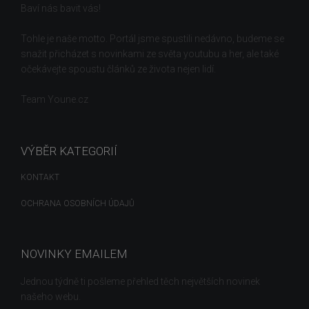
Baví nás bavit vás!
Tohle je naše motto. Portál jsme spustili nedávno, budeme se
snažit přicházet s novinkami ze světa youtubu a her, ale také
očekávejte spoustu článků ze života nejen lidí.
Team Youne.cz
VÝBĚR KATEGORIÍ
KONTAKT
OCHRANA OSOBNÍCH ÚDAJŮ
NOVINKY EMAILEM
Jednou týdně ti pošleme přehled těch největších novinek
našeho webu.