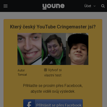
Účet
Který český YouTube Cringemaster jsi?
Vytvoř si
Autor:
Tomcat
vlastní test
Přihlašte se prosím přes Facebook,
abyste viděli svůj výsledek.